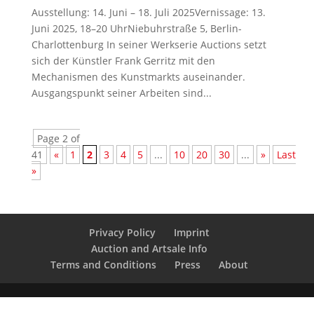
Ausstellung: 14. Juni – 18. Juli 2025Vernissage: 13.
Juni 2025, 18–20 UhrNiebuhrstraße 5, Berlin-
Charlottenburg In seiner Werkserie Auctions setzt
sich der Künstler Frank Gerritz mit den
Mechanismen des Kunstmarkts auseinander.
Ausgangspunkt seiner Arbeiten sind...
Page 2 of
41
«
1
2
3
4
5
...
10
20
30
...
»
Last
»
Privacy Policy
Imprint
Auction and Artsale Info
Terms and Conditions
Press
About