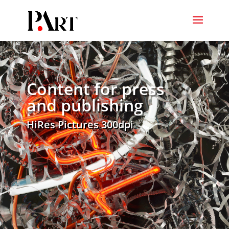
Content for press
and publishing
HiRes Pictures 300dpi