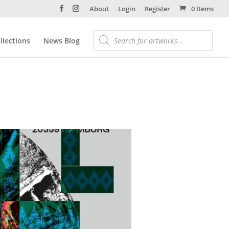
About
Login
Register
0 Items
llections
News Blog