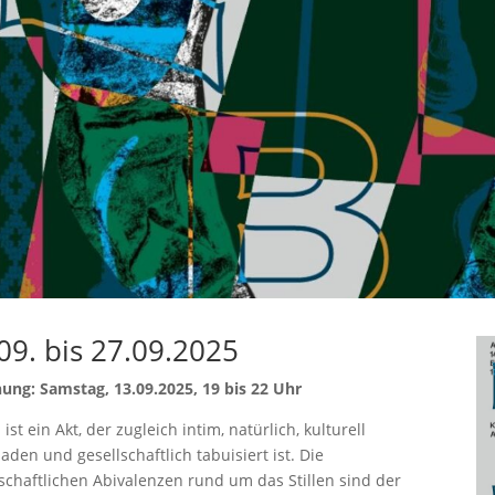
09. bis 27.09.2025
nung: Samstag, 13.09.2025, 19 bis 22 Uhr
n ist ein Akt, der zugleich intim, natürlich, kulturell
aden und gesellschaftlich tabuisiert ist. Die
lschaftlichen Abivalenzen rund um das Stillen sind der