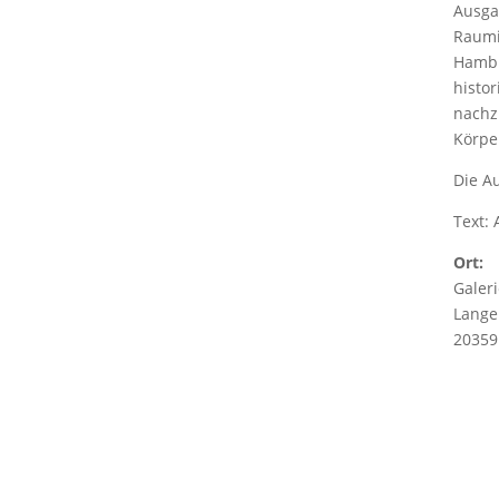
Ausga
Raumi
Hambu
histo
nachz
Körper
Die A
Text: 
Ort:
Galer
Lange
2035