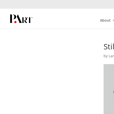
About
St
by
La