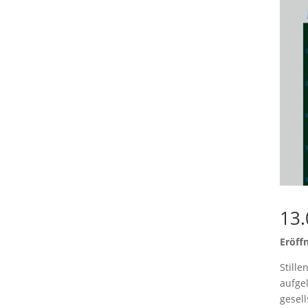
13.
Eröff
Stille
aufgel
gesel