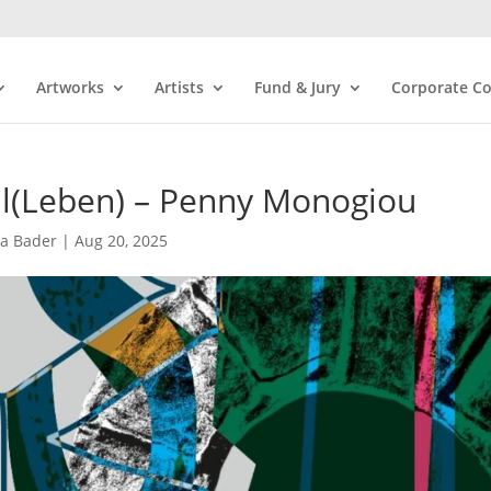
Artworks
Artists
Fund & Jury
Corporate Co
ill(Leben) – Penny Monogiou
ra Bader
|
Aug 20, 2025