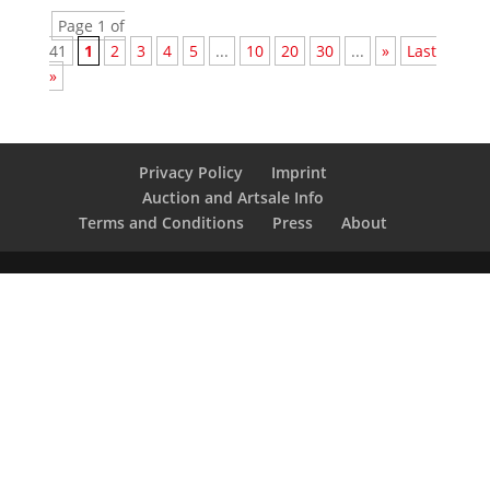
Page 1 of
41
1
2
3
4
5
...
10
20
30
...
»
Last
»
Privacy Policy
Imprint
Auction and Artsale Info
Terms and Conditions
Press
About