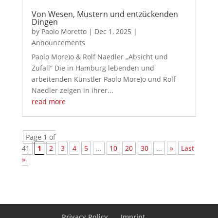
Von Wesen, Mustern und entzückenden
Dingen
by
Paolo Moretto
|
Dec 1, 2025
|
Announcements
Paolo More)o & Rolf Naedler „Absicht und
Zufall“ Die in Hamburg lebenden und
arbeitenden Künstler Paolo More)o und Rolf
Naedler zeigen in ihrer...
read more
Page 1 of
41
1
2
3
4
5
...
10
20
30
...
»
Last
»
Privacy Policy
Imprint