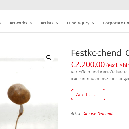
Artworks
Artists
Fund & Jury
Corporate Co
Festkochend_G
€
2.200,00
(excl. shi
Kartoffeln und Kartoffelsäcke 
ironisierenden Inszenierunge
Add to cart
Artist:
Simone Demandt