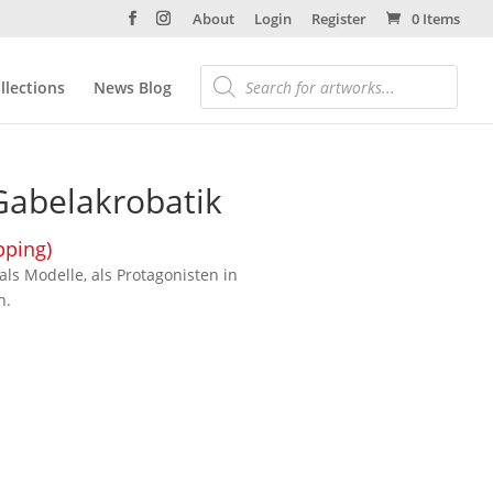
About
Login
Register
0 Items
llections
News Blog
abelakrobatik
pping)
als Modelle, als Protagonisten in
n.