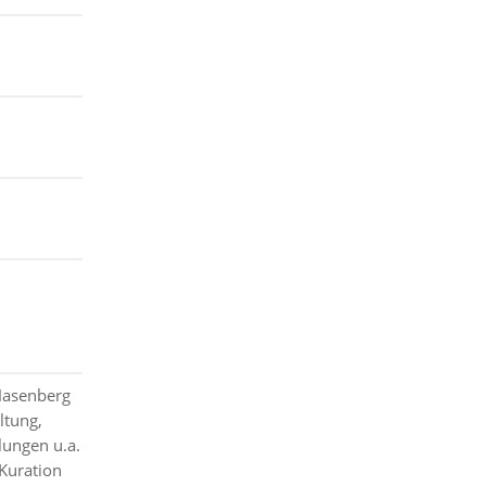
 Hasenberg
ltung,
lungen u.a.
 Kuration