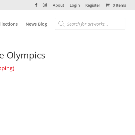
About
Login
Register
0 Items
llections
News Blog
he Olympics
pping)