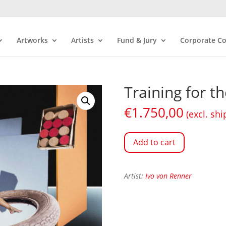
Artworks
Artists
Fund & Jury
Corporate Co
Training for t
€
1.750,00
(excl. shi
Add to cart
Artist:
Ivo von Renner