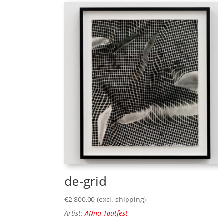
de-grid
€
2.800,00
(excl. shipping)
Artist:
ANna Tautfest