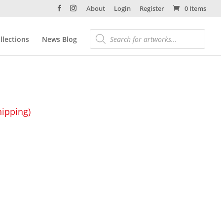
About
Login
Register
0 Items
llections
News Blog
hipping)