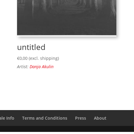
untitled
€
0,00
(excl. shipping)
Artist:
Danja Akulin
le Info
Terms and Conditions
Press
About