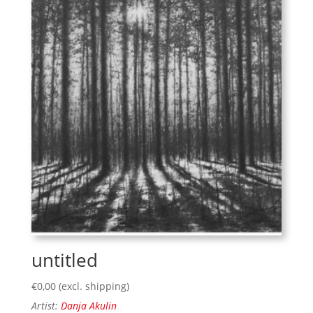
untitled
€
0,00
(excl. shipping)
Artist:
Danja Akulin