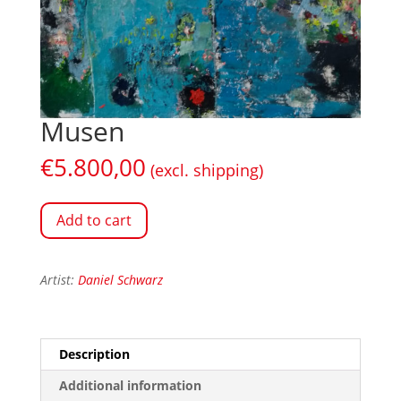
Musen
€
5.800,00
(excl. shipping)
Add to cart
Artist:
Daniel Schwarz
Description
Additional information