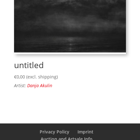
untitled
€
0,00
(excl. shipping)
Artist:
Danja Akulin
Privacy Policy
Imprint
Auction and Artsale Info