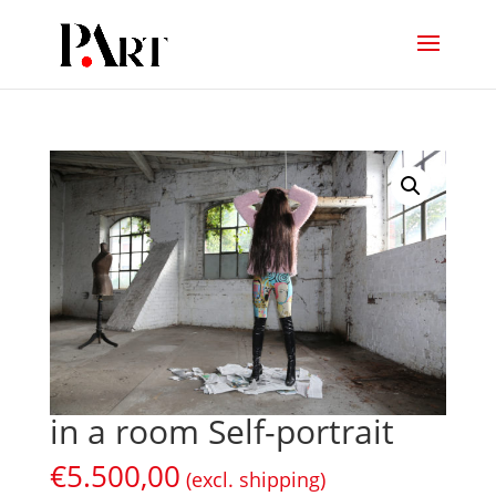
in a room Self-portrait
€
5.500,00
(excl. shipping)