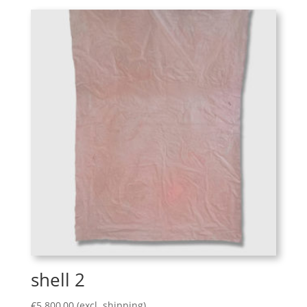
shell 2
€
5.800,00
(excl. shipping)