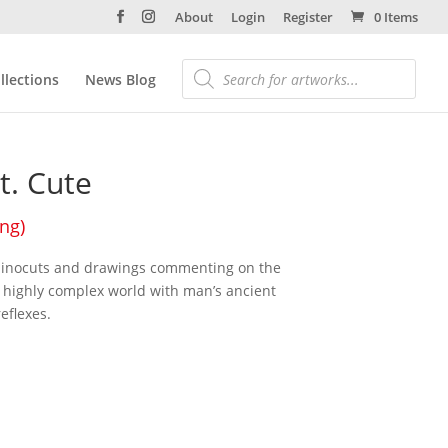
About
Login
Register
0 Items
llections
News Blog
t. Cute
ing)
of linocuts and drawings commenting on the
d highly complex world with man’s ancient
eflexes.