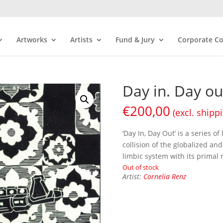
Artworks
Artists
Fund & Jury
Corporate Co
Day in. Day ou
€
200,00
(excl. shipp
‘Day In, Day Out’ is a series 
collision of the globalized an
limbic system with its primal r
Out of stock
Artist:
Cornelia Renz