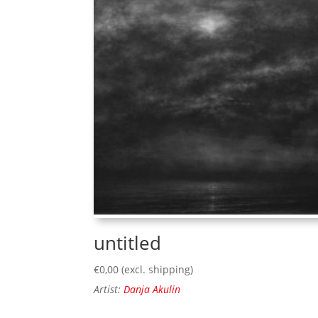
untitled
€
0,00
(excl. shipping)
Artist:
Danja Akulin