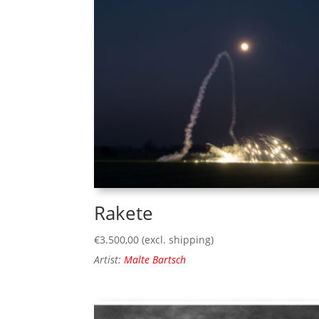
Rakete
€
3.500,00
(excl. shipping)
Artist:
Malte Bartsch