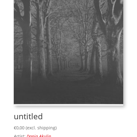
untitled
€
0,00
(excl. shipping)
Artist:
Danja Akulin