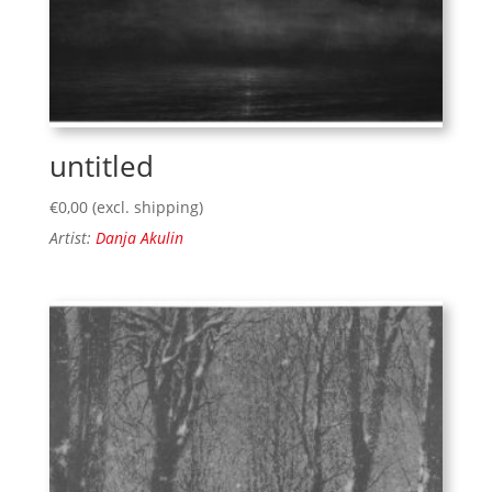
untitled
€
0,00
(excl. shipping)
Artist:
Danja Akulin