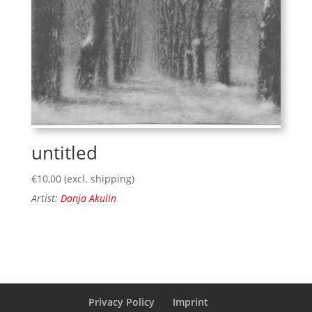
untitled
€
10,00
(excl. shipping)
Artist:
Danja Akulin
Privacy Policy
Imprint