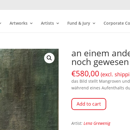
Artworks
Artists
Fund & Jury
Corporate Co
an einem ande
noch gewesen
€
580,00
(excl. shipp
das Bild stellt Mangroven und
während eines Aufenthalts du
Add to cart
Artist:
Lena Grewenig