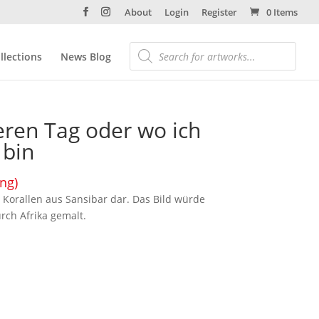
About
Login
Register
0 Items
llections
News Blog
ren Tag oder wo ich
 bin
ing)
 Korallen aus Sansibar dar. Das Bild würde
rch Afrika gemalt.