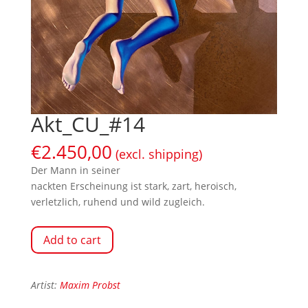
Akt_CU_#14
€
2.450,00
(excl. shipping)
Der Mann in seiner
nackten Erscheinung ist stark, zart, heroisch,
verletzlich, ruhend und wild zugleich.
Add to cart
Artist:
Maxim Probst