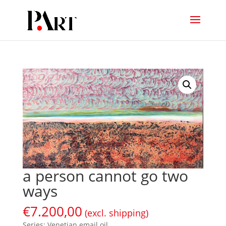
a person cannot go two
ways
€
7.200,00
(excl. shipping)
Series: Venetian email oil