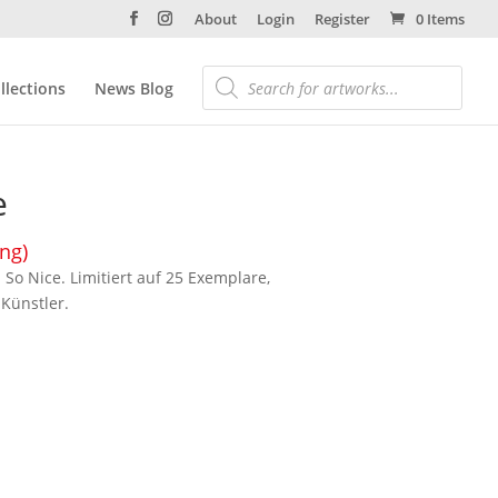
About
Login
Register
0 Items
llections
News Blog
e
ing)
p So Nice. Limitiert auf 25 Exemplare,
Künstler.