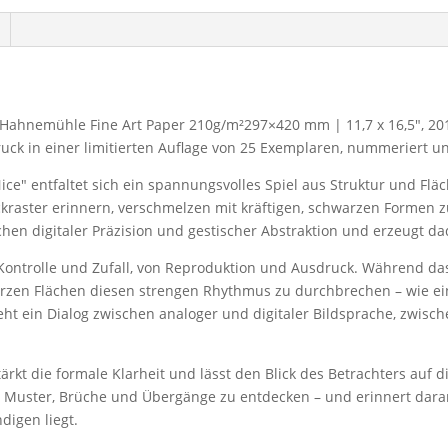
uf Hahnemühle Fine Art Paper 210g/m²297×420 mm | 11,7 x 16,5", 20
ck in einer limitierten Auflage von 25 Exemplaren, nummeriert un
Nice" entfaltet sich ein spannungsvolles Spiel aus Struktur und Fl
kraster erinnern, verschmelzen mit kräftigen, schwarzen Formen zu
hen digitaler Präzision und gestischer Abstraktion und erzeugt d
 Kontrolle und Zufall, von Reproduktion und Ausdruck. Während das
rzen Flächen diesen strengen Rhythmus zu durchbrechen – wie ein
teht ein Dialog zwischen analoger und digitaler Bildsprache, zwis
rkt die formale Klarheit und lässt den Blick des Betrachters auf 
 Muster, Brüche und Übergänge zu entdecken – und erinnert daran
igen liegt.