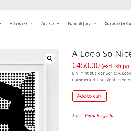
Artworks
Artists
Fund & Jury
Corporate Co
A Loop So Nic
€
450,00
(excl. shipp
Ein Print aus der Serie: A Loo
nummeriert und signiert vom 
Add to cart
Artist:
Mario Hergueta