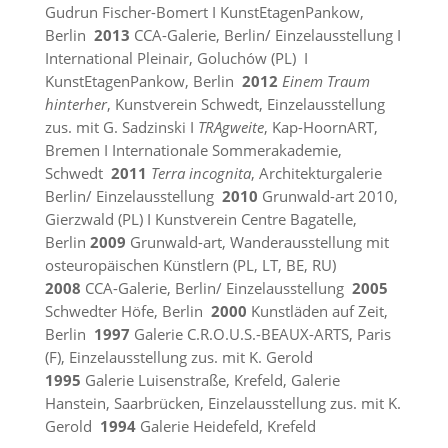
Gudrun Fischer-Bomert I KunstEtagenPankow,
Berlin
2013
CCA-Galerie, Berlin/ Einzelausstellung I
International Pleinair, Goluchów (PL) I
KunstEtagenPankow, Berlin
2012
Einem Traum
hinterher
, Kunstverein Schwedt, Einzelausstellung
zus. mit G. Sadzinski I
TRAgweite
, Kap-HoornART,
Bremen I Internationale Sommerakademie,
Schwedt
2011
Terra incognita
, Architekturgalerie
Berlin/ Einzelausstellung
2010
Grunwald-art 2010,
Gierzwald (PL) I Kunstverein Centre Bagatelle,
Berlin
2009
Grunwald-art, Wanderausstellung mit
osteuropäischen Künstlern (PL, LT, BE, RU)
2008
CCA-Galerie, Berlin/ Einzelausstellung
2005
Schwedter Höfe, Berlin
2000
Kunstläden auf Zeit,
Berlin
1997
Galerie C.R.O.U.S.-BEAUX-ARTS, Paris
(F), Einzelausstellung zus. mit K. Gerold
1995
Galerie Luisenstraße, Krefeld, Galerie
Hanstein, Saarbrücken, Einzelausstellung zus. mit K.
Gerold
1994
Galerie Heidefeld, Krefeld