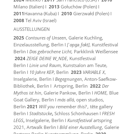
Milano (Italien) I
2013
Gołuchów (Polen) I
2011
Havanna (Kuba) I
2010
Gierzwałd (Polen) I
2008
Tel Aviv (Israel)
AUSSTELLUNGEN
2025
Contoures of Unseen
, Galerie Kuchling,
Einzelausstellung, Berlin I
[ˈapɡəˌfakt]
, Kunstfestival
Berlin I
Das gebrochene Licht,
Parkklinik Weißensee
2024
ZEIGE DEINE W_NDE
, Kunstfestival
Berlin I
Linie und Raum
, Kunstsalon am Teute,
Berlin I
10 Jahre KEP
, Berlin
2023
VARIABLE X
,
Inselgalerie, Berlin I
Begegnungen
, Anton-Saefkow-
Bibliothek, Berlin I Artspring, Berlin
2022
Der
Mythos ist hin
, Galerie Pankow, Berlin I
HOME,
Blue
Goat Gallery, Berlin I
más allá
, open studios,
Berlin
2021
Will you remember this? ,
tête gallery
Berlin I
Stadtstücke
,
Schloss Schönhausen I
FRESH
LEGS
,
Inselgalerie, Berlin I
Kunstfestival
artspring
2021, Artwalk Berlin I
Bild einer Ausstellung
, Galerie