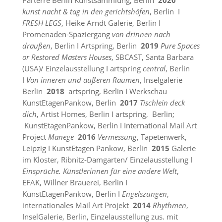
Parterre Berlin Kunstsammlung, Berlin
2020
kunst nacht & tag in den gerichtshöfen
, Berlin I
FRESH LEGS
, Heike Arndt Galerie, Berlin I
Promenaden-Spaziergang
von drinnen nach
draußen
, Berlin I Artspring, Berlin
2019
Pure Spaces
or Restored Masters Houses
, SBCAST, Santa Barbara
(USA)/ Einzelausstellung I artspring
central
, Berlin
I
Von inneren und äußeren Räumen
, Inselgalerie
Berlin
2018
artspring, Berlin I Werkschau
KunstEtagenPankow, Berlin
2017
Tischlein deck
dich
, Artist Homes, Berlin I artspring, Berlin;
KunstEtagenPankow, Berlin I International Mail Art
Project
Manege
2016
Vermessung
, Tapetenwerk,
Leipzig I KunstEtagen Pankow, Berlin
2015
Galerie
im Kloster, Ribnitz-Damgarten/ Einzelausstellung I
Einsprüche. Künstlerinnen für eine andere Welt
,
EFAK, Willner Brauerei, Berlin I
KunstEtagenPankow, Berlin I
Engelszungen
,
internationales Mail Art Projekt
2014
Rhythmen
,
InselGalerie, Berlin, Einzelausstellung zus. mit