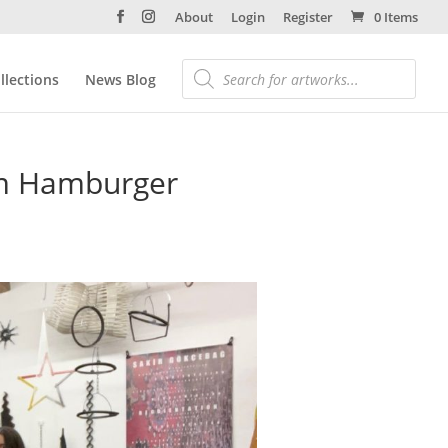
About
Login
Register
0 Items
llections
News Blog
 im Hamburger