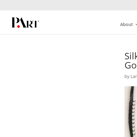
About
Si
Go
by
La