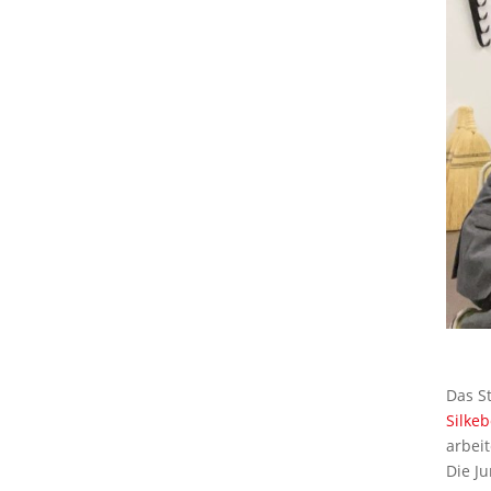
Das S
Silke
arbei
Die J