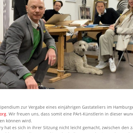
tipendium zur Vergabe eines einjährigen Gastateliers im Hambur
borg
. Wir freuen uns, dass somit eine PArt-Künstlerin in dieser w
ten können wird.
ury hat es sich in ihrer Sitzung nicht leicht gemacht, zwischen de