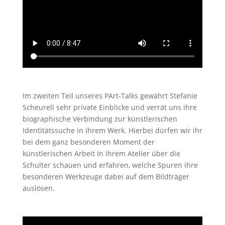
Im zweiten Teil unseres PArt-Talks gewährt Stefanie
Scheurell sehr private Einblicke und verrät uns ihre
biographische Verbindung zur künstlerischen
Identitätssuche in ihrem Werk. Hierbei dürfen wir ihr
bei dem ganz besonderen Moment der
künstlerischen Arbeit in ihrem Atelier über die
Schulter schauen und erfahren, welche Spuren ihre
besonderen Werkzeuge dabei auf dem Bildträger
auslösen.