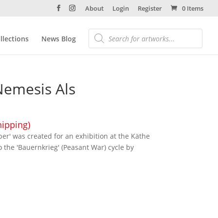
About
Login
Register
0 Items
llections
News Blog
Nemesis Als
hipping)
er' was created for an exhibition at the Käthe
 the 'Bauernkrieg' (Peasant War) cycle by