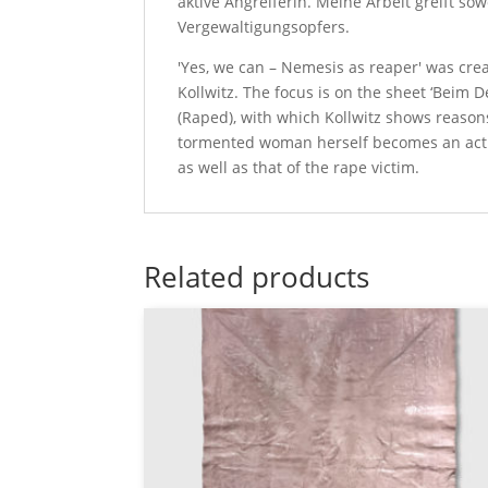
aktive Angreiferin. Meine Arbeit greift so
Vergewaltigungsopfers.
'Yes, we can – Nemesis as reaper' was crea
Kollwitz. The focus is on the sheet ‘Beim D
(Raped), with which Kollwitz shows reasons 
tormented woman herself becomes an active
as well as that of the rape victim.
Related products