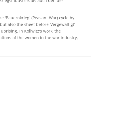
 Kriegsindustrie, als auch den des
he 'Bauernkrieg' (Peasant War) cycle by
but also the sheet before ‘Vergewaltigt’
uprising. In Kollwitz's work, the
ations of the women in the war industry,