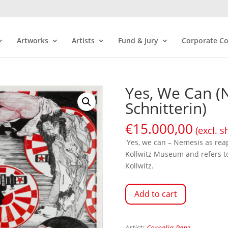
Artworks
Artists
Fund & Jury
Corporate Co
Yes, We Can (
Schnitterin)
€
15.000,00
(excl. s
'Yes, we can – Nemesis as reap
Kollwitz Museum and refers to
Kollwitz.
Add to cart
Artist:
Cornelia Renz