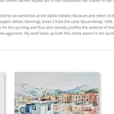
wohl diesen aktiven Aspekt auf in den Bildzitaten der Frauen in der
ted for an exhibition at the Käthe Kollwitz Museum and refers to t
engeln’ (When Denning), sheet 3 from the cycle ‘Bauernkrieg’, 1908, 
for the uprising and thus also morally justifies the violence of the 
 aggressor. My work takes up both this active aspect in the quot