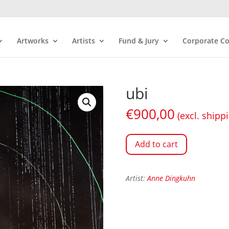
Artworks
Artists
Fund & Jury
Corporate Co
ubi
€
900,00
(excl. shipp
Add to cart
Artist:
Anne Dingkuhn