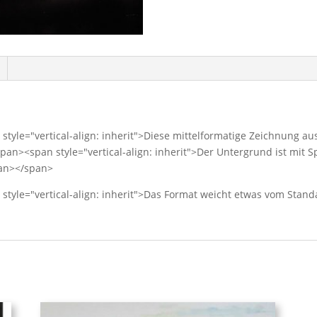
n style="vertical-align: inherit">Diese mittelformatige Zeichnung au
span><span style="vertical-align: inherit">Der Untergrund ist mit S
pan></span>
n style="vertical-align: inherit">Das Format weicht etwas vom Stand