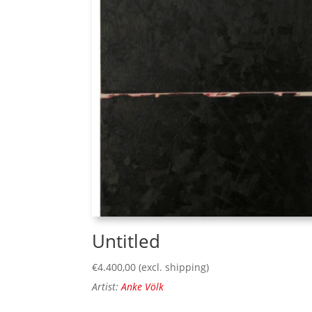
Untitled
€
4.400,00
(excl. shipping)
Artist:
Anke Völk