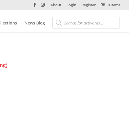
About
Login
Register
0 Items
llections
News Blog
ing)