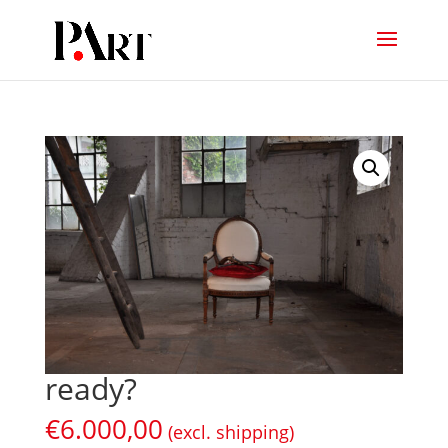
ready?
€
6.000,00
(excl. shipping)