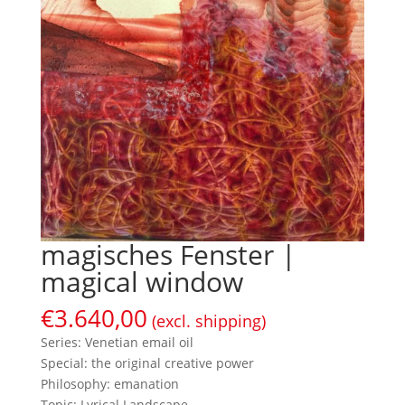
magisches Fenster |
magical window
€
3.640,00
(excl. shipping)
Series: Venetian email oil
Special: the original creative power
Philosophy: emanation
Topic: Lyrical Landscape