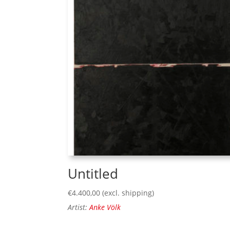
Untitled
€
4.400,00
(excl. shipping)
Artist:
Anke Völk