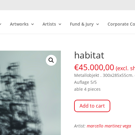
Artworks
Artists
Fund & Jury
Corporate Co
habitat
€
45.000,00
(excl. s
Metallobjekt . 300x285x55cm.
Auflage 5/5
able 4 pieces
Add to cart
Artist:
marcello martinez vega