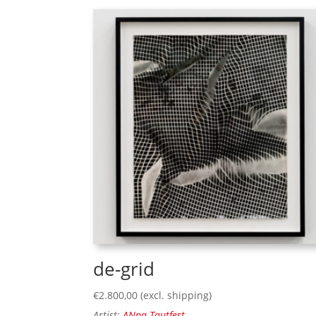
de-grid
€
2.800,00
(excl. shipping)
Artist:
ANna Tautfest