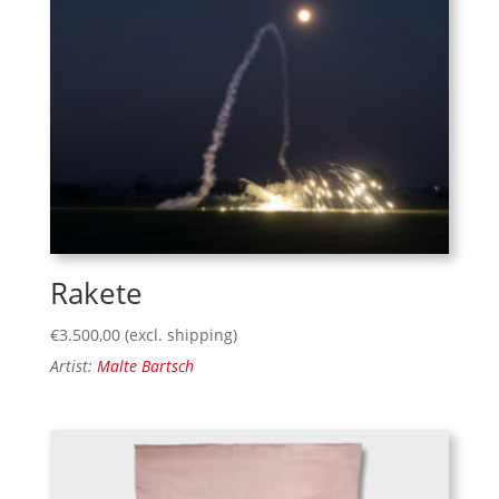
Rakete
€
3.500,00
(excl. shipping)
Artist:
Malte Bartsch