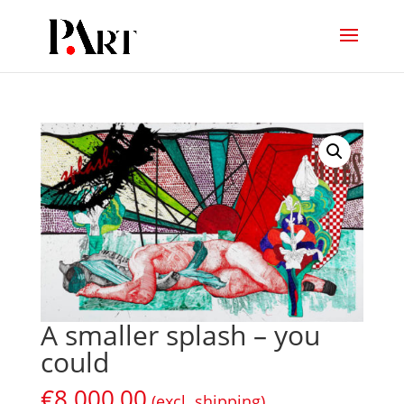
A smaller splash – you
could
€
8.000,00
(excl. shipping)