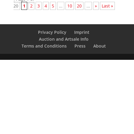
20
1
2
3
4
5
...
10
20
...
»
Last »
Privacy Policy
Imprint
Auction and Artsale Info
Terms and Conditions
Press
About