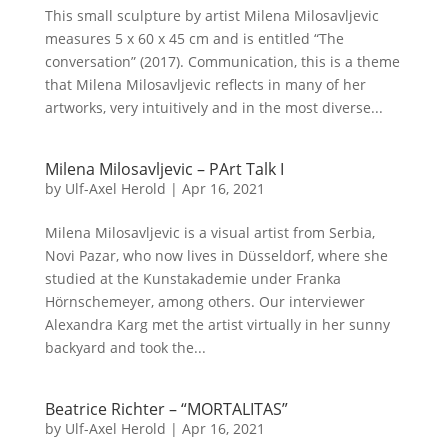
This small sculpture by artist Milena Milosavljevic
measures 5 x 60 x 45 cm and is entitled “The
conversation” (2017). Communication, this is a theme
that Milena Milosavljevic reflects in many of her
artworks, very intuitively and in the most diverse...
Milena Milosavljevic – PArt Talk I
by
Ulf-Axel Herold
|
Apr 16, 2021
Milena Milosavljevic is a visual artist from Serbia,
Novi Pazar, who now lives in Düsseldorf, where she
studied at the Kunstakademie under Franka
Hörnschemeyer, among others. Our interviewer
Alexandra Karg met the artist virtually in her sunny
backyard and took the...
Beatrice Richter – “MORTALITAS”
by
Ulf-Axel Herold
|
Apr 16, 2021