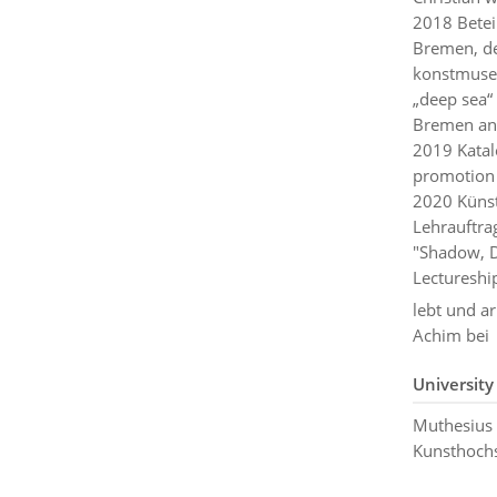
2018 Betei
Bremen, de
konstmuseu
„deep sea“
Bremen an
2019 Katal
promotion 
2020 Künst
Lehrauftrag
"Shadow, D
Lectureship
lebt und a
Achim bei 
University
Muthesius
Kunsthochs