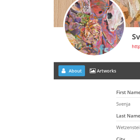
Sv
htt
About
Artworks
First Nam
Svenja
Last Nam
Wetzenste
City