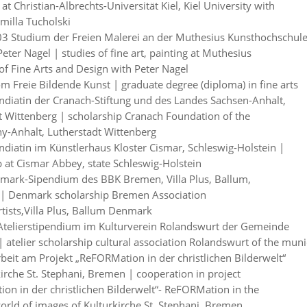
 at Christian-Albrechts-Universität Kiel, Kiel University with
milla Tucholski
3 Studium der Freien Malerei an der Muthesius Kunsthochschul
 Peter Nagel | studies of fine art, painting at Muthesius
of Fine Arts and Design with Peter Nagel
m Freie Bildende Kunst | graduate degree (diploma) in fine arts
ndiatin der Cranach-Stiftung und des Landes Sachsen-Anhalt,
t Wittenberg | scholarship Cranach Foundation of the
ny-Anhalt, Lutherstadt Wittenberg
ndiatin im Künstlerhaus Kloster Cismar, Schleswig-Holstein |
p at Cismar Abbey, state Schleswig-Holstein
ark-Sipendium des BBK Bremen, Villa Plus, Ballum,
| Denmark scholarship Bremen Association
rtists,Villa Plus, Ballum Denmark
Atelierstipendium im Kulturverein Rolandswurt der Gemeinde
atelier scholarship cultural association Rolandswurt of the munic
beit am Projekt „ReFORMation in der christlichen Bilderwelt“
irche St. Stephani, Bremen | cooperation in project
on in der christlichen Bilderwelt“- ReFORMation in the
world of images of Kulturkirche St. Stephani, Bremen