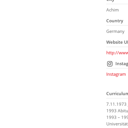
Achim
Country
Germany
Website U
http://www
Insta
Instagram
Curriculu
7.11.1973 g
1993 Abitur
1993 – 199
Universität