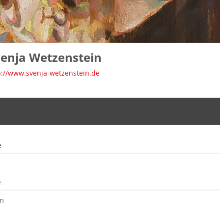
enja Wetzenstein
p://www.svenja-wetzenstein.de
e
e
in