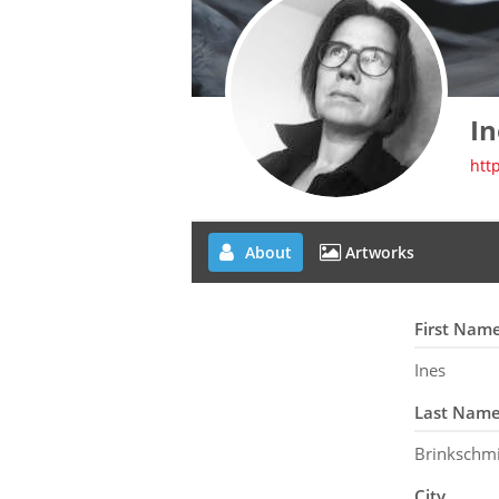
In
htt
About
Artworks
First Nam
Ines
Last Nam
Brinkschm
City