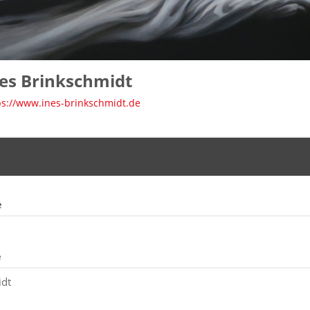
es Brinkschmidt
ps://www.ines-brinkschmidt.de
e
e
idt