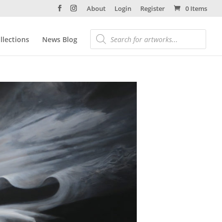
About
Login
Register
0 Items
llections
News Blog