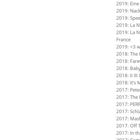
2019: Eine
2019: Nack
2019: Spee
2019: La Nu
2019: La Nu
France
2019: <3 w
2018: The I
2018: Fare
2018: Bab
2018: II I
2018: It‘s 
2017: Pete
2017: The 
2017: PERF
2017: Schl
2017: Mash
2017: Off 
2017: In t
2017: Cart