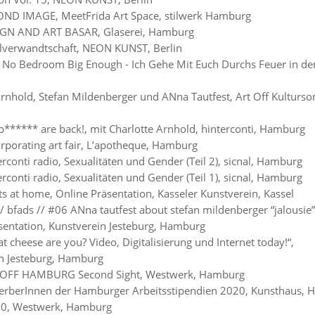
ND IMAGE, MeetFrida Art Space, stilwerk Hamburg
IGN AND ART BASAR, Glaserei, Hamburg
lverwandtschaft, NEON KUNST, Berlin
t No Bedroom Big Enough - Ich Gehe Mit Euch Durchs Feuer in de
Arnhold, Stefan Mildenberger und ANna Tautfest, Art Off Kulturs
b****** are back!, mit Charlotte Arnhold, hinterconti, Hamburg
rporating art fair, L’apotheque, Hamburg
rconti radio, Sexualitäten und Gender (Teil 2), sicnal, Hamburg
rconti radio, Sexualitäten und Gender (Teil 1), sicnal, Hamburg
ts at home, Online Präsentation, Kasseler Kunstverein, Kassel
/ bfads // #06 ANna tautfest about stefan mildenberger “jalousie”
sentation, Kunstverein Jesteburg, Hamburg
 cheese are you? Video, Digitalisierung und Internet today!“,
n Jesteburg, Hamburg
 OFF HAMBURG Second Sight, Westwerk, Hamburg
erberInnen der Hamburger Arbeitsstipendien 2020, Kunsthaus,
20, Westwerk, Hamburg