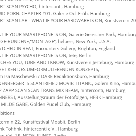
RT SCAN PSYCHO, hinterconti, Hamburg
UID PORN: CHAPTER #01, Galerie Oel-Früh, Hamburg
RT SCAN LAB - WHAT IF YOUR HARDWARE IS ON, Kunstverein 20
T IF YOUR SMARTPHONE IS ON, Galerie Genscher Park, Hambur
TGE-BUNDENE,“MONTAGE“, helpers, New York, U.S.A.
TCHED IN BEAT, Encounters Gallery, Brighton, England
T IF YOUR SMARTPHONE IS ON, tète, Berlin
ECHES YOU, TUBE AND I KNOW, Kunstverein Jesteburg, Hamburg
THETIKEN DES UMFORMULIERENDEN KONZEPTS,
um Isa Maschewski / DARE Redaktionsbüro, Hamburg
DENBERGER`S SCANTRIFIED MOVIE: TITANIC, Golem Kino, Hamb
P ZAPP SCAN SCAN TRANS MIX BEAM, hinterconti, Hamburg
NERS I, Ausstellungsraum der Fotofolgen, HFBK Hamburg
E MILDE GABE, Golden Pudel Club, Hamburg
bitions
termin 22, Kunstfestival Moabit, Berlin
hk Tohhhk, hinterconti e.V., Hamburg
on Vol. 15, NEON KUNST, Berlin