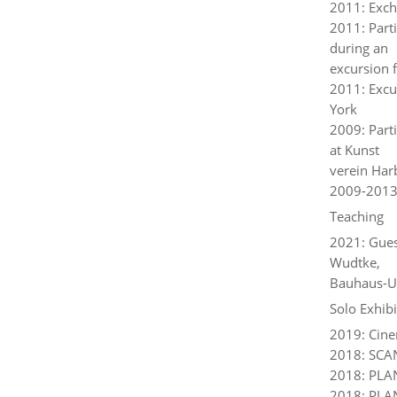
2011: Exch
2011: Part
during an
excursion 
2011: Excu
York
2009: Part
at Kunst
verein Har
2009-2013:
Teaching
2021: Guest
Wudtke,
Bauhaus-U
Solo Exhibi
2019: Cine
2018: SCA
2018: PLA
2018: PLAN