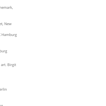
änemark,
eet, New
BK Hamburg
mburg
art. Birgit
rlin
rg