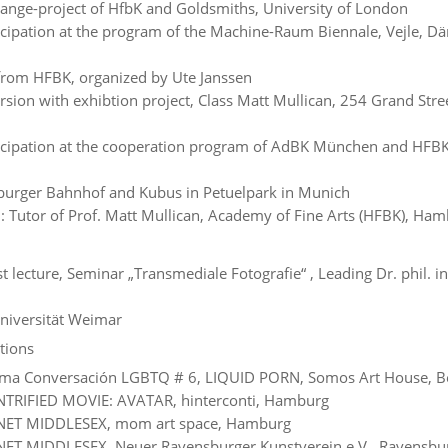
ange-project of HfbK and Goldsmiths, University of London
icipation at the program of the Machine-Raum Biennale, Vejle, D
from HFBK, organized by Ute Janssen
rsion with exhibtion project, Class Matt Mullican, 254 Grand Str
icipation at the cooperation program of AdBK München and HF
burger Bahnhof and Kubus in Petuelpark in Munich
 Tutor of Prof. Matt Mullican, Academy of Fine Arts (HFBK), Ha
 lecture, Seminar „Transmediale Fotografie“ , Leading Dr. phil. in 
niversität Weimar
tions
ma Conversación LGBTQ # 6, LIQUID PORN, Somos Art House, Be
NTRIFIED MOVIE: AVATAR, hinterconti, Hamburg
NET MIDDLESEX, mom art space, Hamburg
ET MIDDLESEX, Neuer Ravensburger Kunstverein e.V., Ravensbu