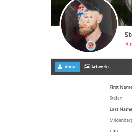
St
htt
About
Artworks
First Nam
Stefan
Last Nam
Mildenber
City