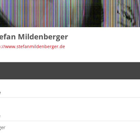
efan Mildenberger
p://www.stefanmildenberger.de
e
e
ger