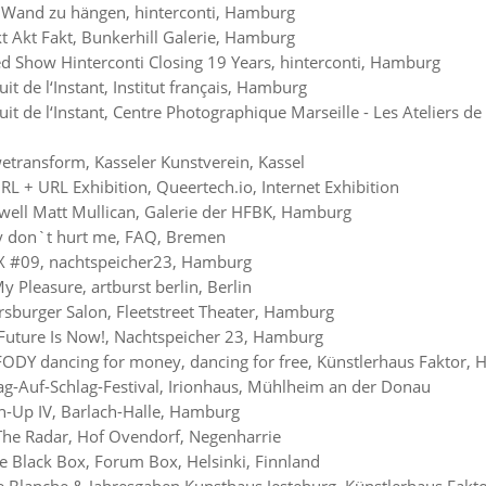
 Wand zu hängen, hinterconti, Hamburg
t Akt Fakt, Bunkerhill Galerie, Hamburg
d Show Hinterconti Closing 19 Years, hinterconti, Hamburg
it de l‘Instant, Institut français, Hamburg
it de l‘Instant, Centre Photographique Marseille - Les Ateliers de 
etransform, Kasseler Kunstverein, Kassel
RL + URL Exhibition, Queertech.io, Internet Exhibition
well Matt Mullican, Galerie der HFBK, Hamburg
y don`t hurt me, FAQ, Bremen
II X #09, nachtspeicher23, Hamburg
My Pleasure, artburst berlin, Berlin
rsburger Salon, Fleetstreet Theater, Hamburg
Future Is Now!, Nachtspeicher 23, Hamburg
ODY dancing for money, dancing for free, Künstlerhaus Faktor,
ag-Auf-Schlag-Festival, Irionhaus, Mühlheim an der Donau
-Up IV, Barlach-Halle, Hamburg
The Radar, Hof Ovendorf, Negenharrie
he Black Box, Forum Box, Helsinki, Finnland
e Blanche & Jahresgaben Kunsthaus Jesteburg, Künstlerhaus Fakto