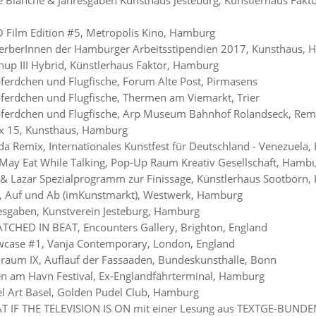
 Film Edition #5, Metropolis Kino, Hamburg
erberInnen der Hamburger Arbeitsstipendien 2017, Kunsthaus,
up III Hybrid, Künstlerhaus Faktor, Hamburg
ferdchen und Flugfische, Forum Alte Post, Pirmasens
ferdchen und Flugfische, Thermen am Viemarkt, Trier
pferdchen und Flugfische, Arp Museum Bahnhof Rolandseck, Re
x 15, Kunsthaus, Hamburg
da Remix, Internationales Kunstfest für Deutschland - Venezuela
May Eat While Talking, Pop-Up Raum Kreativ Gesellschaft, Hamb
l & Lazar Spezialprogramm zur Finissage, Künstlerhaus Sootbörn
, Auf und Ab (imKunstmarkt), Westwerk, Hamburg
esgaben, Kunstverein Jesteburg, Hamburg
TCHED IN BEAT, Encounters Gallery, Brighton, England
case #1, Vanja Contemporary, London, England
raum IX, Auflauf der Fassaaden, Bundeskunsthalle, Bonn
n am Havn Festival, Ex-Englandfährterminal, Hamburg
l Art Basel, Golden Pudel Club, Hamburg
T IF THE TELEVISION IS ON mit einer Lesung aus TEXTGE-BUNDE