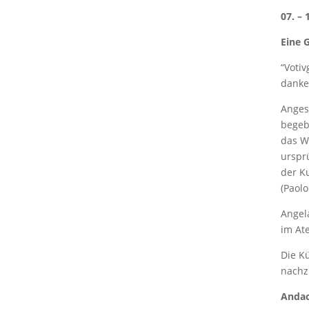
07. –
Eine 
“Voti
danke
Anges
begeb
das W
ursprü
der Ku
(Paol
Angel
im Ate
Die K
nachz
Andac