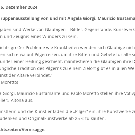
 15. Dezember 2024
Gruppenausstellung von und mit Angela Giorgi, Mauricio Bustam
vgaben sind Werke von Gläubigen – Bilder, Gegenstände, Kunstwerk
n und Zeugnis eines Wunders zu sein.
ichts großer Probleme wie Krankheiten wenden sich Gläubige nicht
en sich etwa auf Pilgerreisen, um ihre Bitten und Gebete für alle
under einer Heilung geschieht, manifestieren die Gläubigen ihre D
ngliche Tradition des Pilgerns zu einem Zielort gibt es in allen Wel
nst der Altare verbindet.”
o Moretto)
a Giorgi, Mauricio Bustamante und Paolo Moretto stellen ihre Voti
lier5 Altona aus.
ünstlerin und die Künstler laden die „Pilger“ ein, ihre Kunstwerke
udenken und Originalkunstwerke ab 25 € zu kaufen.
htszeiten/Vernisagge: