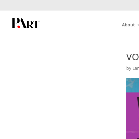
About
VO
by
La