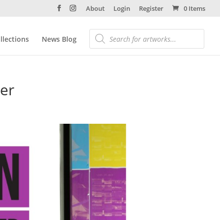
About
Login
Register
0 Items
llections
News Blog
er