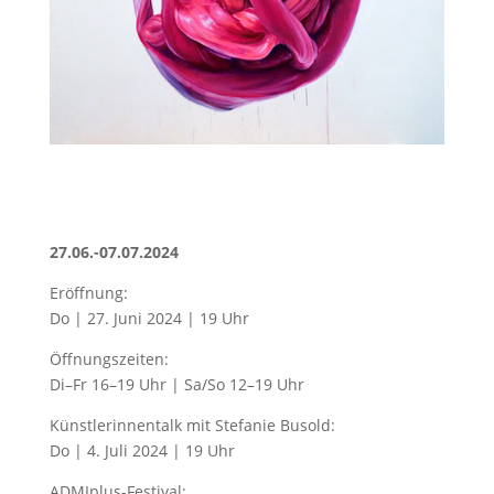
27.06.-07.07.2024
Eröffnung:
Do
|
2
7
.
Juni 202
4
|
19 Uhr
Öffnungszeiten:
Di–Fr 16–19 Uhr
|
Sa
/
So 12–19 Uhr
Künstlerinnentalk
mit Stefanie Busold
:
Do
|
4.
Juli 202
4
|
19 Uhr
ADMIplus-Festival: