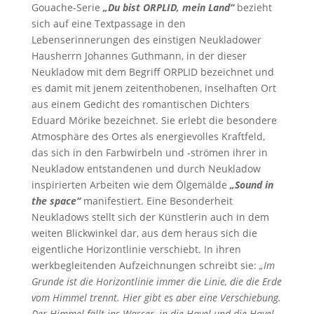
Gouache-Serie
„Du bist ORPLID, mein Land“
bezieht
sich auf eine Textpassage in den
Lebenserinnerungen des einstigen Neukladower
Hausherrn Johannes Guthmann, in der dieser
Neukladow mit dem Begriff ORPLID bezeichnet und
es damit mit jenem zeitenthobenen, inselhaften Ort
aus einem Gedicht des romantischen Dichters
Eduard Mörike bezeichnet. Sie erlebt die besondere
Atmosphäre des Ortes als energievolles Kraftfeld,
das sich in den Farbwirbeln und -strömen ihrer in
Neukladow entstandenen und durch Neukladow
inspirierten Arbeiten wie dem Ölgemälde
„Sound in
the space“
manifestiert. Eine Besonderheit
Neukladows stellt sich der Künstlerin auch in dem
weiten Blickwinkel dar, aus dem heraus sich die
eigentliche Horizontlinie verschiebt. In ihren
werkbegleitenden Aufzeichnungen schreibt sie:
„Im
Grunde ist die Horizontlinie immer die Linie, die die Erde
vom Himmel trennt. Hier gibt es aber eine Verschiebung.
Der Himmel fällt ins Wasser, in die Havel und die Havel