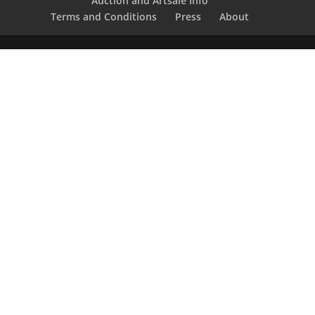
Auction and Artsale Info
Terms and Conditions
Press
About