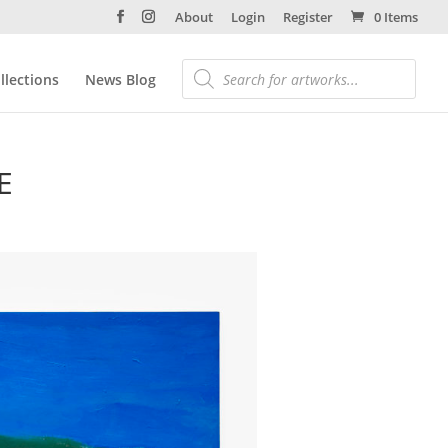
About
Login
Register
0 Items
llections
News Blog
E