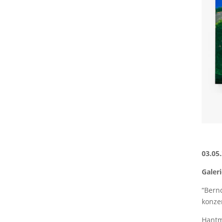
03.05
Galer
“Bernd
konze
Hantm