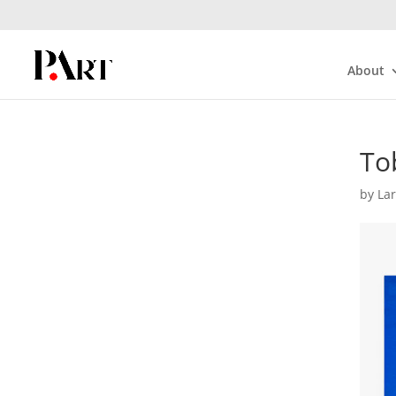
About
To
by
La