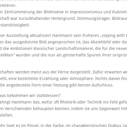
retieren.
der Zertrümmerung der Bildmotive in Impressionismus und Kubismus
chaft war zurückhaltender Hintergrund, Stimmungsträger, Bildra
standslosigkeit.
ser Ausstellung aktualisiert Hantmann sein früheres „staying with 
res das ausgedünnte Bild angesprochen ist, das Abziehbild oder da
nd die Ambitionen klassischer Landschaftsmalerei, die für die neu
Relikten“ wurden und die nun als geisterhafte Spuren ihrer urspr
chaften werden meist aus der Ferne dargestellt. Dafür erwarten w
zieht, eine bestimmte Erzählung oder Atmosphäre. Nichts davon fi
die angedeutete Form einer Festung gibt keinen Aufschluss.
was bekommen wir stattdessen?
elingt Hantmann das, wofür oft Rhetorik oder Technik ins Feld gefü
en Verschwinden behaupten können, indem sie uns Gegenwart mitt
tellen.
hr liegt es im Pinsel, in der Farbe, im charakteristischen Duktus, 