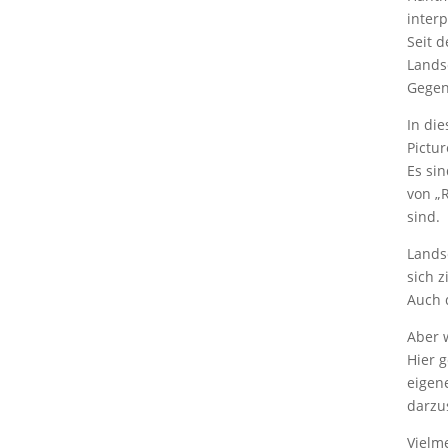
interp
Seit 
Lands
Gegen
In die
Pictu
Es si
von „
sind.
Lands
sich 
Auch 
Aber 
Hier g
eigen
darzus
Vielme