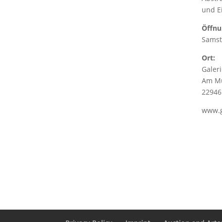
und E
Öffnu
Samst
Ort:
Galer
Am Mü
22946
www.g