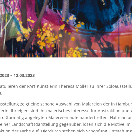
.2023 – 12.03.2023
atulieren der PArt-Künstlerin Theresa Möller zu ihrer Soloausstel
u.
usstellung zeigt eine schöne Auswahl von Malereien der in Hambu
erin. Ihr eigen sind ihr malerisches Interesse für Abstraktion und G
großformatig angelegten Malereien aufeinandertreffen. Hat man au
 einer Landschaftsdarstellung gegenüber, lösen sich die Motive im
aktion der Farbe auf. Hierdurch stehen sich Schöpfung, Entstehun