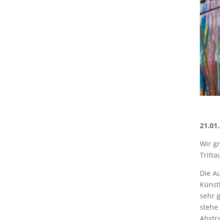
21.01
Wir gr
Tritta
Die A
Künstl
sehr 
stehe
Abstr