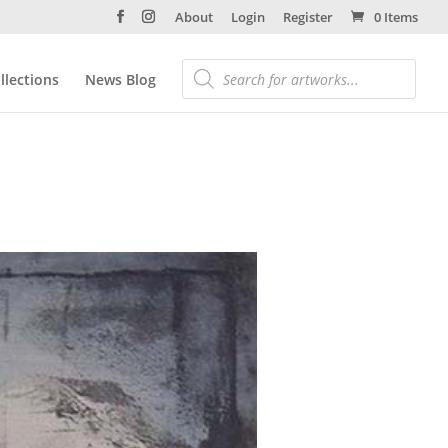
About
Login
Register
0 Items
llections
News Blog