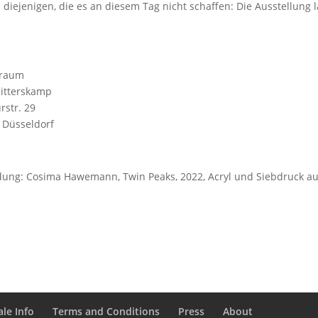
l diejenigen, die es an diesem Tag nicht schaffen: Die Ausstellung 
traum
Ritterskamp
rstr. 29
 Düsseldorf
dung: Cosima Hawemann, Twin Peaks, 2022, Acryl und Siebdruck au
le Info
Terms and Conditions
Press
About