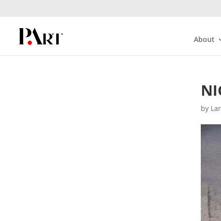
About
NI
by
La