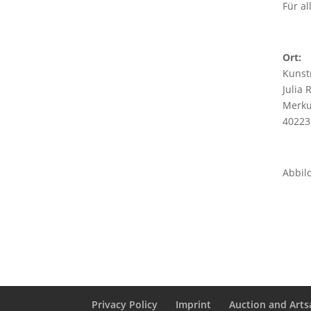
Für al
Ort:
Kuns
Julia 
Merku
40223
Abbil
Privacy Policy
Imprint
Auction and Artsa