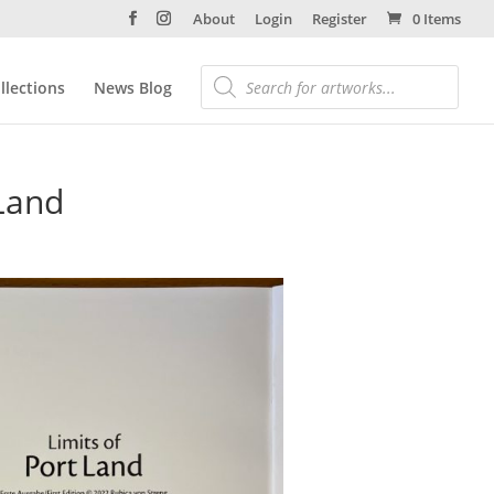
About
Login
Register
0 Items
llections
News Blog
 Land