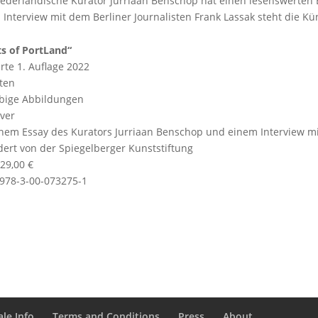
iederländische Kurator Jurriaan Benschop hat einen lesenswerten E
 Interview mit dem Berliner Journalisten Frank Lassak steht die Kü
ts of PortLand“
erte 1. Auflage 2022
iten
rbige Abbildungen
over
inem Essay des Kurators Jurriaan Benschop und einem Interview mi
dert von der Spiegelberger Kunststiftung
 29,00 €
 978-3-00-073275-1
le Info
Terms and Conditions
Press
About