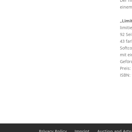
Der n
einem
„Limi
limiti
92 Se
43 fa
Softc
mit e
Geför
Preis:
ISBN:
Privacy Policy
Imprint
Auction and Artsa