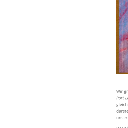
Wir g
Port 
gleic
darste
unsere