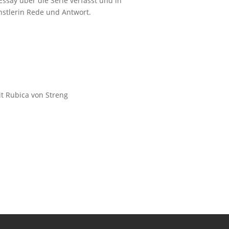
ssay über die Serie verfasst und in
nstlerin Rede und Antwort.
t Rubica von Streng