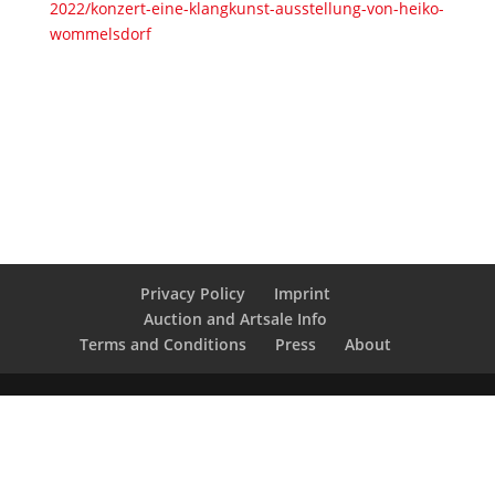
2022/konzert-eine-klangkunst-ausstellung-von-heiko-
wommelsdorf
Privacy Policy
Imprint
Auction and Artsale Info
Terms and Conditions
Press
About