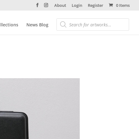
About
Login
Register
0 Items
llections
News Blog