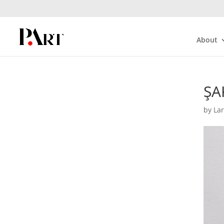
About
ŞA
by
La