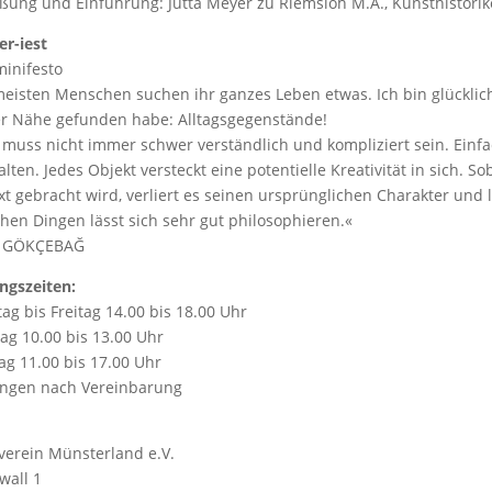
ßung und Einführung: Jutta Meyer zu Riemsloh M.A., Kunsthistorik
er-iest
minifesto
meisten Menschen suchen ihr ganzes Leben etwas. Ich bin glücklich
r Nähe gefunden habe: Alltagsgegenstände!
 muss nicht immer schwer verständlich und kompliziert sein. Einf
lten. Jedes Objekt versteckt eine potentielle Kreativität in sich. S
xt gebracht wird, verliert es seinen ursprünglichen Charakter und
hen Dingen lässt sich sehr gut philosophieren.«
R GÖKÇEBAĞ
ngszeiten:
ag bis Freitag 14.00 bis 18.00 Uhr
ag 10.00 bis 13.00 Uhr
ag 11.00 bis 17.00 Uhr
ngen nach Vereinbarung
verein Münsterland e.V.
wall 1