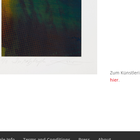
Zum Künstleri
hier
.
le Info
Terms and Conditions
Press
About