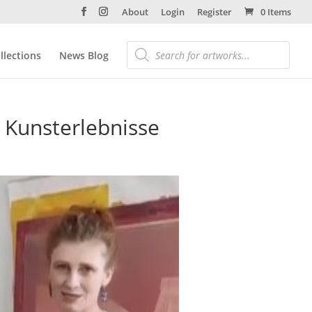
About
Login
Register
0 Items
llections
News Blog
 Kunsterlebnisse