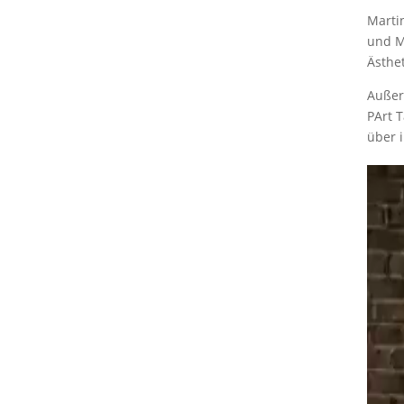
Marti
und Ma
Ästhet
Außer
PArt T
über 