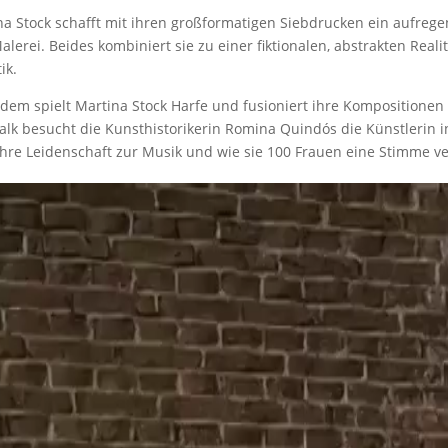
na Stock schafft mit ihren großformatigen Siebdrucken ein aufreg
lerei. Beides kombiniert sie zu einer fiktionalen, abstrakten Real
ik.
dem spielt Martina Stock Harfe und fusioniert ihre Kompositionen 
alk besucht die Kunsthistorikerin Romina Quindós die Künstlerin in
ihre Leidenschaft zur Musik und wie sie 100 Frauen eine Stimme ver