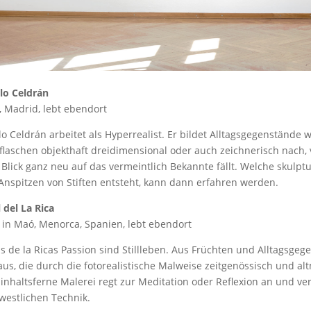
o Celdrán
, Madrid, lebt ebendort
o Celdrán arbeitet als Hyperrealist. Er bildet Alltagsgegenstände
laschen objekthaft dreidimensional oder auch zeichnerisch nach, v
Blick ganz neu auf das vermeintlich Bekannte fällt. Welche skulptur
Anspitzen von Stiften entsteht, kann dann erfahren werden.
 del La Rica
 in Maó, Menorca, Spanien, lebt ebendort
s de la Ricas Passion sind Stillleben. Aus Früchten und Alltagsgeg
us, die durch die fotorealistische Malweise zeitgenössisch und alt
 inhaltsferne Malerei regt zur Meditation oder Reflexion an und ve
 westlichen Technik.