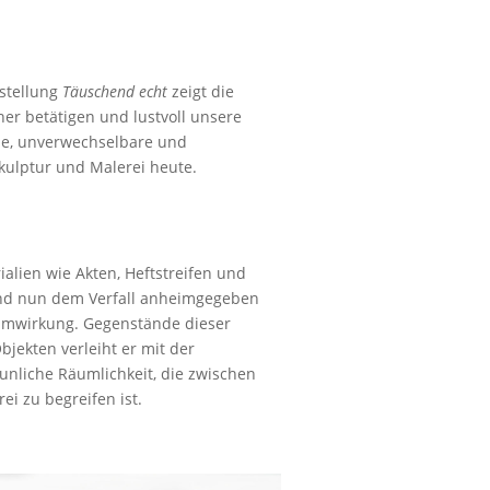
sstellung
Täuschend echt
zeigt die
her betätigen und lustvoll unsere
ne, unverwechselbare und
kulptur und Malerei heute.
ialien wie Akten, Heftstreifen und
 und nun dem Verfall anheimgegeben
aumwirkung. Gegenstände dieser
jekten verleiht er mit der
unliche Räumlichkeit, die zwischen
ei zu begreifen ist.