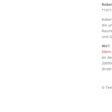
Rober
*1971 
Rober
die u
Räumli
und G
Wo?:
Stern
An der
2009
direk
©
Tex