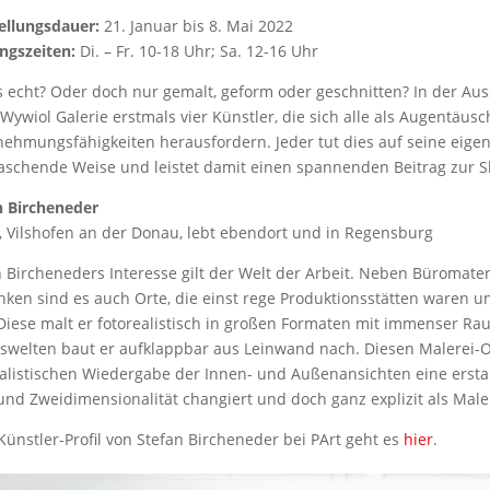
ellungsdauer:
21. Januar bis 8. Mai 2022
ngszeiten:
Di. – Fr. 10-18 Uhr; Sa. 12-16 Uhr
as echt? Oder doch nur gemalt, geform oder geschnitten? In der Au
Wywiol Galerie erstmals vier Künstler, die sich alle als Augentäusc
ehmungsfähigkeiten herausfordern. Jeder tut dies auf seine eige
aschende Weise und leistet damit einen spannenden Beitrag zur S
n Bircheneder
, Vilshofen an der Donau, lebt ebendort und in Regensburg
 Bircheneders Interesse gilt der Welt der Arbeit. Neben Büromater
nken sind es auch Orte, die einst rege Produktionsstätten waren
 Diese malt er fotorealistisch in großen Formaten mit immenser R
tswelten baut er aufklappbar aus Leinwand nach. Diesen Malerei-Ob
ealistischen Wiedergabe der Innen- und Außenansichten eine ersta
und Zweidimensionalität changiert und doch ganz explizit als Maler
ünstler-Profil von Stefan Bircheneder bei PArt geht es
hier
.