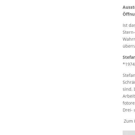
Ausst
Öffnu
Ist d
Stern-
Wahrn
überr
Stefa
*1974
Stefan
Schrä
sind.
Arbei
fotor
Drei- 
Zum K