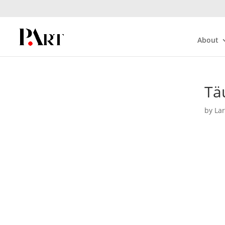
About
Tä
by
La