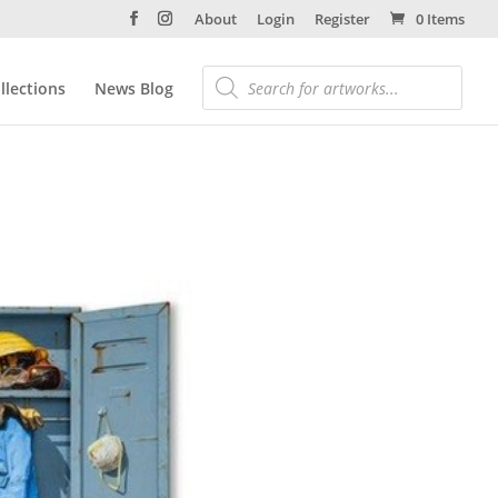
About
Login
Register
0 Items
llections
News Blog