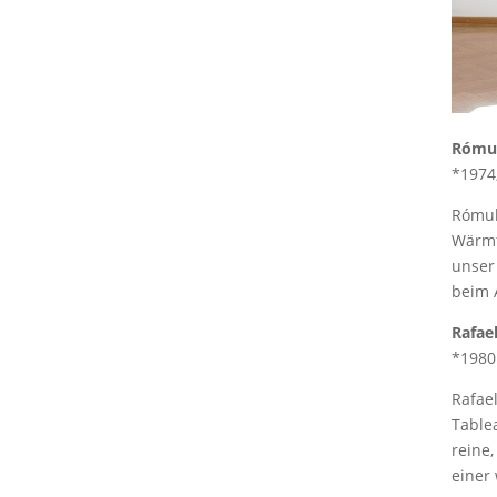
Rómul
*1974
Rómul
Wärmf
unser 
beim 
Rafael
*1980
Rafael
Tablea
reine,
einer