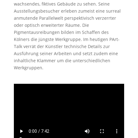
wachsendes, fiktives Gebäude zu sehen. Seine
Ausstellungsbesucher erleben zumeist eine surreal
anmutende Parallelwelt perspektivisch verzerrter
oder optisch erweiterter Räume. Die
Pigmentausreibungen bilden im Schaffen des
Kölners die jüngste Werkgruppe. Im heutigen PArt-
Talk verrät der Künstler technische Details zur
Ausführung seiner Arbeiten und setzt zudem eine
inhaltliche Klammer um die unterschiedlichen
Werkgruppen.