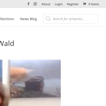
About
Login
Register
0 Items
llections
News Blog
 Wald