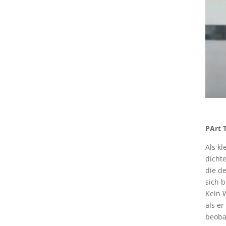
PArt 
Als kl
dicht
die d
sich 
Kein 
als e
beoba