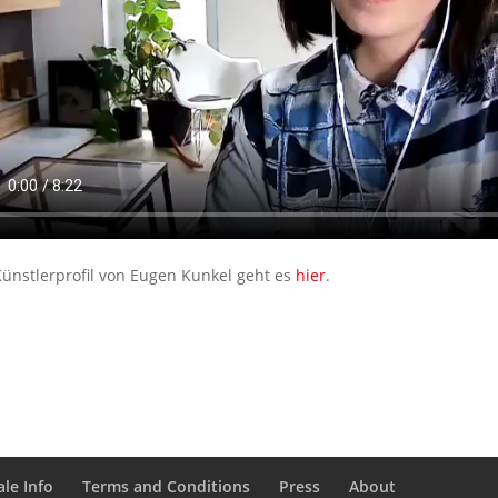
ünstlerprofil von Eugen Kunkel geht es
hier
.
le Info
Terms and Conditions
Press
About