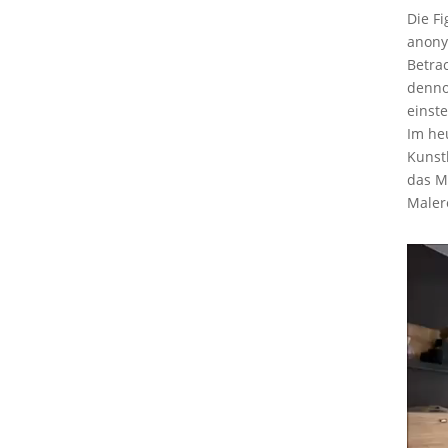
Die F
anony
Betra
denno
einste
Im heu
Kunsth
das Ma
Malere