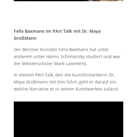
Felix Baxmann im PArt Talk mit Dr. Maya
GroßMann
Der Berliner Künstler Felix Baxmann
hat unter
anderem unter Hanns Schimansky studiert und war
der Meisterschüler Mark Lammerts.
In diesem PArt Talk, den die Kunsthistorikerin Dr.
Maya Großmann mit ihm führt, geht er darauf ein,
welche Narrative er in seinen Kunstwerken zulässt.